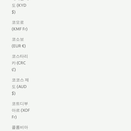
도 (KYD
$)
코모로
(KMF Fr)
코소보
(EUR €)
코스타리
카 (CRC
₡)
코코스 제
도 (AUD
$)
코트디부
아르 (XOF
Fr)
콜롬비아