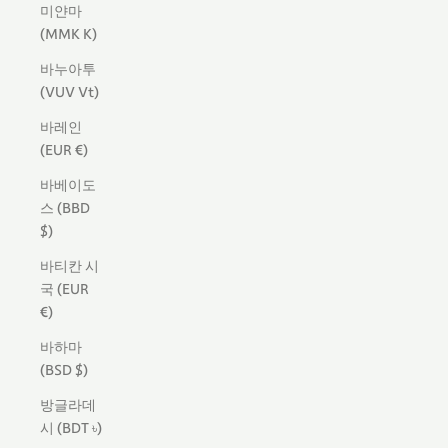
미얀마
(MMK K)
바누아투
(VUV Vt)
바레인
(EUR €)
바베이도
스 (BBD
$)
바티칸 시
국 (EUR
€)
바하마
(BSD $)
방글라데
시 (BDT ৳)