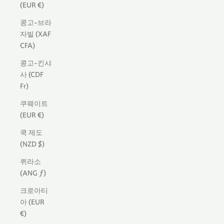
(EUR €)
콩고-브라
자빌 (XAF
CFA)
콩고-킨샤
사 (CDF
Fr)
쿠웨이트
(EUR €)
쿡 제도
(NZD $)
퀴라소
(ANG ƒ)
크로아티
아 (EUR
€)