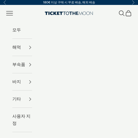
내용으로 건너뛰기
180€ 이상 구매 시 무료 배송, 해외 배송
이전
다
메뉴
검색
장바구
Ticket To The Moon | .com
모두
해먹
부속품
바지
기타
사용자 지
정