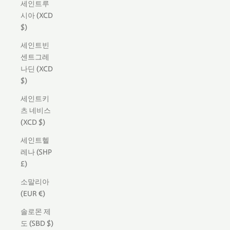
세인트루
시아 (XCD
$)
세인트빈
센트그레
나딘 (XCD
$)
세인트키
츠 네비스
(XCD $)
세인트헬
레나 (SHP
£)
소말리아
(EUR €)
솔로몬 제
도 (SBD $)