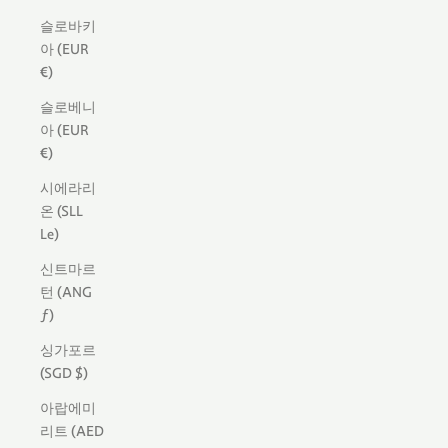
슬로바키
아 (EUR
€)
슬로베니
아 (EUR
€)
시에라리
온 (SLL
Le)
신트마르
턴 (ANG
ƒ)
싱가포르
(SGD $)
아랍에미
리트 (AED