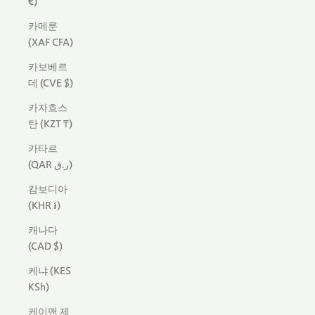
€)
카메룬
(XAF CFA)
카보베르
데 (CVE $)
카자흐스
탄 (KZT ₸)
카타르
(QAR ر.ق)
캄보디아
(KHR ៛)
캐나다
(CAD $)
케냐 (KES
KSh)
케이맨 제