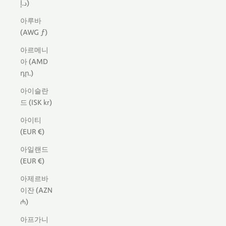
د.إ)
아루바
(AWG ƒ)
아르메니
아 (AMD
դր.)
아이슬란
드 (ISK kr)
아이티
(EUR €)
아일랜드
(EUR €)
아제르바
이잔 (AZN
₼)
아프가니