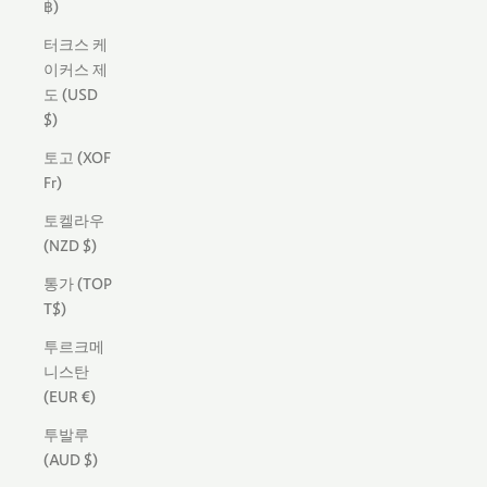
฿)
터크스 케
이커스 제
도 (USD
$)
토고 (XOF
Fr)
토켈라우
(NZD $)
통가 (TOP
T$)
투르크메
니스탄
(EUR €)
투발루
(AUD $)