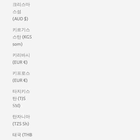
크리스마
스섬
(AUD $)
키르기스
스탄 (KGS
som)
키리바시
(EUR €)
키프로스
(EUR €)
타지키스
탄 (TJS
ЅМ)
탄자니아
(TZS Sh)
태국 (THB