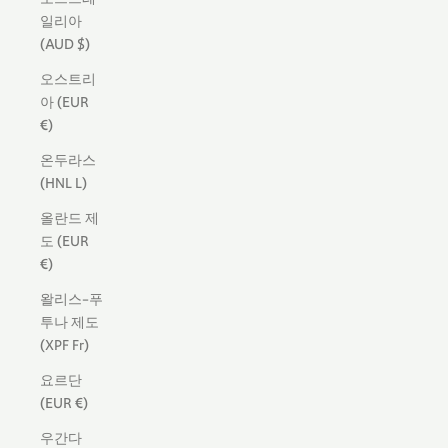
일리아
(AUD $)
오스트리
아 (EUR
€)
온두라스
(HNL L)
올란드 제
도 (EUR
€)
왈리스-푸
투나 제도
(XPF Fr)
요르단
(EUR €)
우간다