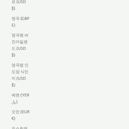
르 (USD
$)
영국 (GBP
£)
영국령 버
진아일랜
드 (USD
$)
영국령 인
도양 식민
지 (USD
$)
예멘 (YER
﷼)
오만 (EUR
€)
오스트레