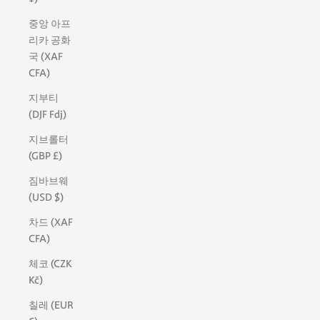
중앙 아프
리카 공화
국 (XAF
CFA)
지부티
(DJF Fdj)
지브롤터
(GBP £)
짐바브웨
(USD $)
차드 (XAF
CFA)
체코 (CZK
Kč)
칠레 (EUR