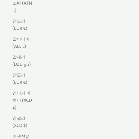
스탄 (AFN
؋)
안도라
(EUR €)
알바니아
(ALL L)
알제리
(DZD د.ج)
앙골라
(EUR €)
앤티가 바
부다 (XCD
$)
앵귈라
(XCD $)
어센션섬